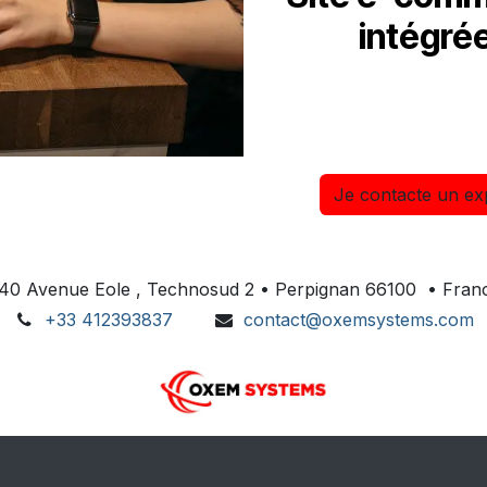
intégré
Je contacte un exp
40 Avenue Eole , Technosud 2 • Perpignan 66100 • Fran
+33 412393837
contact@oxemsystems.com