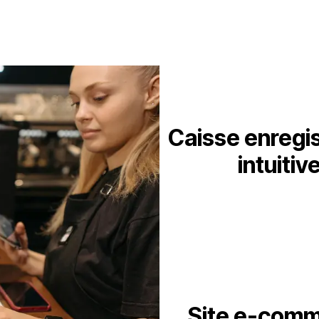
Caisse enregi
intuitiv
Site e-com