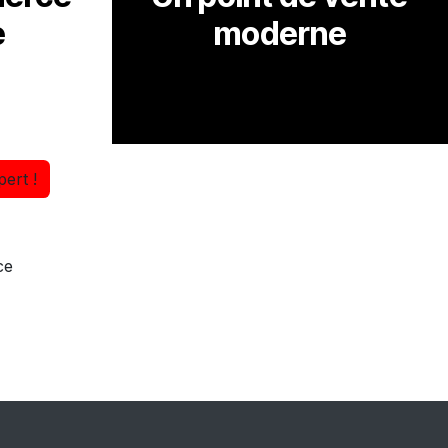
e
moderne
ert !
ce