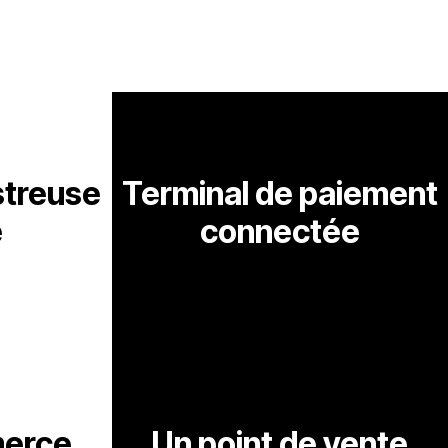
streuse
Terminal de paiement
e
connectée
merce
Un point de vente